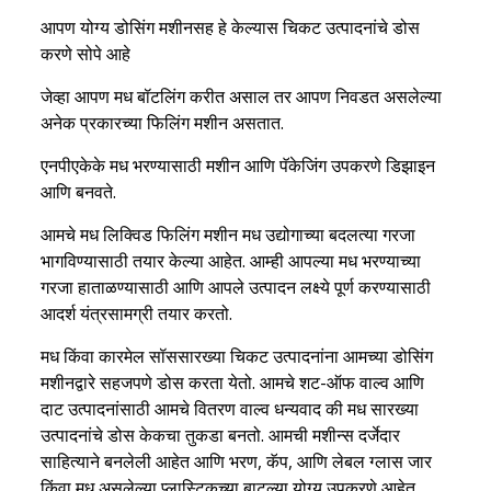
आपण योग्य डोसिंग मशीनसह हे केल्यास चिकट उत्पादनांचे डोस
करणे सोपे आहे
जेव्हा आपण मध बॉटलिंग करीत असाल तर आपण निवडत असलेल्या
अनेक प्रकारच्या फिलिंग मशीन असतात.
एनपीएकेके मध भरण्यासाठी मशीन आणि पॅकेजिंग उपकरणे डिझाइन
आणि बनवते.
आमचे मध लिक्विड फिलिंग मशीन मध उद्योगाच्या बदलत्या गरजा
भागविण्यासाठी तयार केल्या आहेत. आम्ही आपल्या मध भरण्याच्या
गरजा हाताळण्यासाठी आणि आपले उत्पादन लक्ष्ये पूर्ण करण्यासाठी
आदर्श यंत्रसामग्री तयार करतो.
मध किंवा कारमेल सॉससारख्या चिकट उत्पादनांना आमच्या डोसिंग
मशीनद्वारे सहजपणे डोस करता येतो. आमचे शट-ऑफ वाल्व आणि
दाट उत्पादनांसाठी आमचे वितरण वाल्व धन्यवाद की मध सारख्या
उत्पादनांचे डोस केकचा तुकडा बनतो. आमची मशीन्स दर्जेदार
साहित्याने बनलेली आहेत आणि भरण, कॅप, आणि लेबल ग्लास जार
किंवा मध असलेल्या प्लास्टिकच्या बाटल्या योग्य उपकरणे आहेत.