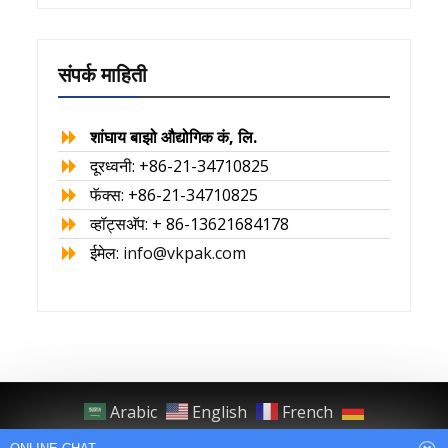
संपर्क माहिती
शांघाय बाझो औद्योगिक कं, लि.
दूरध्वनी: +86-21-34710825
फॅक्स: +86-21-34710825
व्हॉट्सअ‍ॅप: + 86-13621684178
ईमेल:
info@vkpak.com
Arabic
English
French
German
Italian
Japanese
Persian