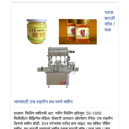
ग्लास
बाटली
सॉस /
फळ
जामसाठी टच स्क्रीन मध भरणे मशीन
प्रकार: फिलिंग मशीनची अट: नवीन फिलिंग व्हॉल्यूम: 50-1000
मिलीलीटर बिझिनेस मॉडेल: फॅक्टरी उत्पादन ऑपरेशन पॅनेल: टच स्क्रीन
डिस्प्ले मशीन बॉडी: 304 स्टेनलेस स्टील हाय लाइट: मध सॉकेट पॅकिंग
मशीन, मध बाटली भरण्याचे मशीन ग्लास बाटली सॉस / फळ जाम / जार