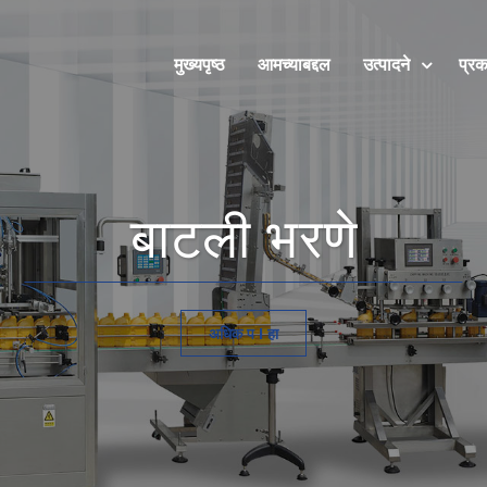
मुख्यपृष्ठ
आमच्याबद्दल
उत्पादने
प्रक
बाटली भरणे
अधिक प I हा